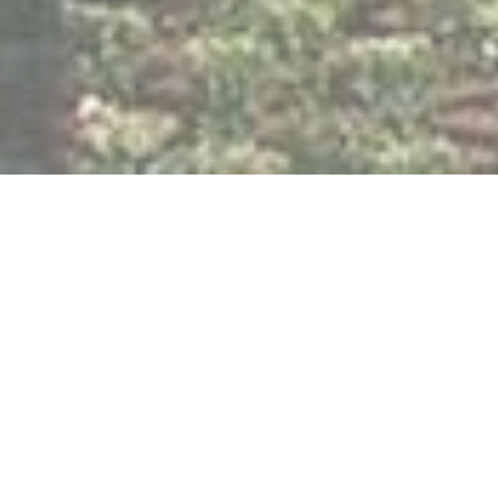
Rovero Systems neemt
activiteiten HTS over
Holland Tuinbouw Systemen B.V. uit
Wateringen heeft haar tuinbouwactiviteiten
en voorraden op 10 januari overgedragen
aan foliekassenbouwer Rovero Systems B.V.
uit Raamsdonksveer. De servicemonteurs in
vaste dienst verhuizen mee naar de nieuwe
eigenaar. “Met deze acquisitie versterken